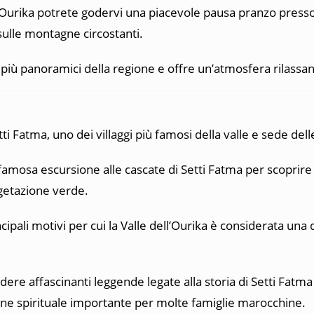
ell’Ourika potrete godervi una piacevole pausa pranzo press
sulle montagne circostanti.
 più panoramici della regione e offre un’atmosfera rilassa
tti Fatma
, uno dei villaggi più famosi della valle e sede del
 famosa escursione alle cascate di Setti Fatma per scoprire 
getazione verde.
ali motivi per cui la Valle dell’Ourika è considerata una d
dere affascinanti leggende legate alla storia di Setti Fatma e
one spirituale importante per molte famiglie marocchine.