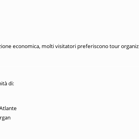
one economica, molti visitatori preferiscono tour organizz
tà di:
Atlante
argan