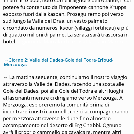
T’hami El Glaoui, noto come il Signore dell’Atlante, il cui
potere fu contenuto dall’imponente cannone Krupps
esposto fuori dalla kasbah. Proseguiremo poi verso
sud lungo la Valle del Draa, un vasto palmeto
circondato da numerosi ksour (villaggi fortificati) e più
di quattro milioni di palme. La serata sarà trascorsa in
hotel.
7 giorni da Marrakech a Casablanca in Marocco
⇔Giorno 2: Valle del Dades-Gole del Todra-Erfoud-
Merzouga:
⇔ La mattina seguente, continuiamo il nostro viaggio
attraverso la Valle del Dades, facendo una sosta alle
Gole del Dades, poi alle Gole del Todra e altri luoghi
affascinanti mentre ci dirigiamo verso Merzouga. A
Merzouga, esploreremo la comunità prima di
incontrare i nostri cammelli, che ci accompagneranno
per mezz’ora attraverso le dune fino al nostro
accampamento nel deserto di Erg Chebbi. Ognuno
avrà il proprio cammello da cavalcare, mentre altri