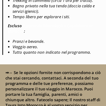
Trekking in cammello (circa 1 ora per tratta).
Bagno privato nella tua tenda (doccia calda e
servizi igienici).
Tempo libero per esplorare i siti.
Escluso
7 giorni da Marrakech a Casablanca in
Marocco
:
Pranzi e bevande.
Viaggio aereo.
Tutto quanto non indicato nel programma.
⇒
⇔ Se le opzioni fornite non corrispondono a ciò
che stai cercando, contattaci.
A seconda del tuo
programma e delle tue preferenze, possiamo
personalizzare il tuo viaggio in Marocco.
Puoi
portare la tua famiglia, parenti, amici o
chiunque altro.
Fatecelo sapere;
Il nostro staff di
Tours Into Morocco è al vostro servizio per