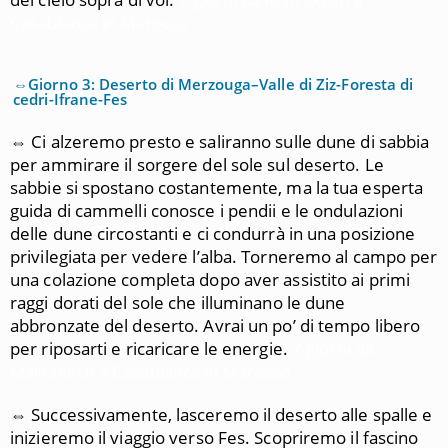
Casablanca in Marocco
⇔Giorno 3: Deserto di Merzouga–Valle di Ziz-Foresta di
cedri-Ifrane-Fes
⇔ Ci alzeremo presto e saliranno sulle dune di sabbia
per ammirare il sorgere del sole sul deserto. Le
sabbie si spostano costantemente, ma la tua esperta
guida di cammelli conosce i pendii e le ondulazioni
delle dune circostanti e ci condurrà in una posizione
privilegiata per vedere l’alba. Torneremo al campo per
una colazione completa dopo aver assistito ai primi
raggi dorati del sole che illuminano le dune
abbronzate del deserto. Avrai un po’ di tempo libero
per riposarti e ricaricare le energie.
7 giorni da
Marrakech a Casablanca in Marocco
⇔
Successivamente, lasceremo il deserto alle spalle e
inizieremo il viaggio verso Fes. Scopriremo il fascino