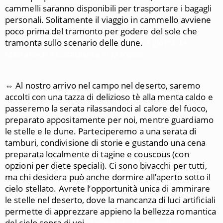
cammelli saranno disponibili per trasportare i bagagli
personali. Solitamente il viaggio in cammello avviene
poco prima del tramonto per godere del sole che
tramonta sullo scenario delle dune.
7 giorni da
Marrakech a Casablanca in Marocco
⇔ Al nostro arrivo nel campo nel deserto, saremo
accolti con una tazza di delizioso tè alla menta caldo e
passeremo la serata rilassandoci al calore del fuoco,
preparato appositamente per noi, mentre guardiamo
le stelle e le dune. Parteciperemo a una serata di
tamburi, condivisione di storie e gustando una cena
preparata localmente di tagine e couscous (con
opzioni per diete speciali). Ci sono bivacchi per tutti,
ma chi desidera può anche dormire all’aperto sotto il
cielo stellato. Avrete l’opportunità unica di ammirare
le stelle nel deserto, dove la mancanza di luci artificiali
permette di apprezzare appieno la bellezza romantica
del cielo sopra di voi.
7 giorni da Marrakech a