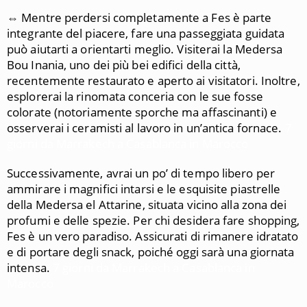
⇔ Mentre perdersi completamente a Fes è parte
integrante del piacere, fare una passeggiata guidata
può aiutarti a orientarti meglio. Visiterai la Medersa
Bou Inania, uno dei più bei edifici della città,
recentemente restaurato e aperto ai visitatori. Inoltre,
esplorerai la rinomata conceria con le sue fosse
colorate (notoriamente sporche ma affascinanti) e
osserverai i ceramisti al lavoro in un’antica fornace.
7
giorni da Marrakech a Casablanca in Marocco
Successivamente, avrai un po’ di tempo libero per
ammirare i magnifici intarsi e le esquisite piastrelle
della Medersa el Attarine, situata vicino alla zona dei
profumi e delle spezie. Per chi desidera fare shopping,
Fes è un vero paradiso. Assicurati di rimanere idratato
e di portare degli snack, poiché oggi sarà una giornata
intensa.
7 giorni da Marrakech a Casablanca in
Marocco