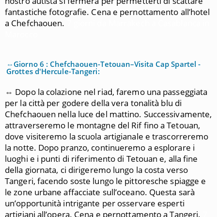
nostro autista si fermerà per permetterti di scattare
fantastiche fotografie. Cena e pernottamento all’hotel
a Chefchaouen.
7 giorni da Marrakech a Casablanca in
Marocco
⇔Giorno 6 : Chefchaouen-Tetouan–Visita Cap Spartel -
Grottes d'Hercule-Tangeri:
⇔ Dopo la colazione nel riad, faremo una passeggiata
per la città per godere della vera tonalità blu di
Chefchaouen nella luce del mattino. Successivamente,
attraverseremo le montagne del Rif fino a Tetouan,
dove visiteremo la scuola artigianale e trascorreremo
la notte. Dopo pranzo, continueremo a esplorare i
luoghi e i punti di riferimento di Tetouan e, alla fine
della giornata, ci dirigeremo lungo la costa verso
Tangeri, facendo soste lungo le pittoresche spiagge e
le zone urbane affacciate sull’oceano. Questa sarà
un’opportunità intrigante per osservare esperti
artigiani all’opera. Cena e pernottamento a Tangeri.
7