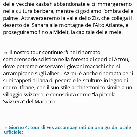
delle vecchie kasbah abbandonate e ci immergeremo
nella cultura berbera, mentre ci godiamo l’ombra delle
palme. Attraverseremo la valle dello Ziz, che collega il
deserto del Sahara alle montagne dell’Alto Atlante, e
proseguiremo fino a Midelt, la capitale delle mele.
7
giorni da Marrakech a Casablanca in Marocco
⇔
Il nostro tour continuerà nel rinomato
comprensorio sciistico nella foresta di cedri di Azrou,
dove potremo osservare i giovani macachi che si
arrampicano sugli alberi. Azrou è anche rinomata per i
suoi tappeti di lana di pecora e le sculture in legno di
cedro. Ifrane, con il suo stile architettonico simile a un
villaggio svizzero, è conosciuta come “la piccola
Svizzera” del Marocco.
7 giorni da Marrakech a
Casablanca in Marocco
⇔Giorno 4: tour di Fes accompagnati da una guida locale
ufficiale: