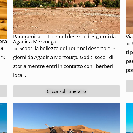
Panoramica di Tour nel deserto di 3 giorni da
Via
gora
Agadir a Merzouga
⇔ U
ra
⇔ Scopri la bellezza del Tour nel deserto di 3
ti 
nti
giorni da Agadir a Merzouga. Goditi secoli di
pae
storia mentre entri in contatto con i berberi
pos
locali.
Clicca sull'itinerario