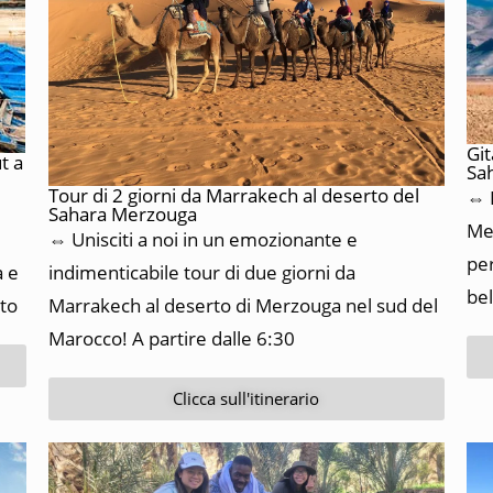
Git
t a
Sa
Tour di 2 giorni da Marrakech al deserto del
⇔ I
Sahara Merzouga
Mer
⇔ Unisciti a noi in un emozionante e
per
indimenticabile tour di due giorni da
a e
bel
Marrakech al deserto di Merzouga nel sud del
ito
Marocco!
A partire dalle 6:30
Clicca sull'itinerario