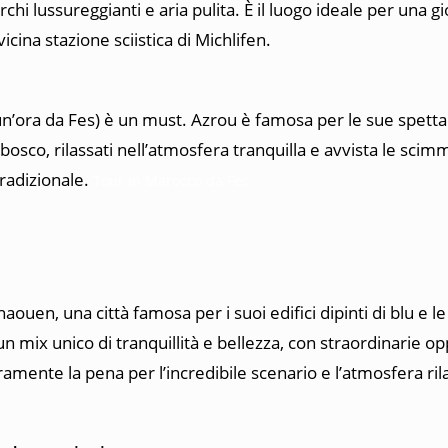
hi lussureggianti e aria pulita. È il luogo ideale per una gior
icina stazione sciistica di Michlifen.
 un’ora da Fes) è un must. Azrou è famosa per le sue spettac
osco, rilassati nell’atmosfera tranquilla e avvista le scim
tradizionale.
Tour in Marocco da Fes
haouen, una città famosa per i suoi edifici dipinti di blu e l
mix unico di tranquillità e bellezza, con straordinarie op
ramente la pena per l’incredibile scenario e l’atmosfera ril