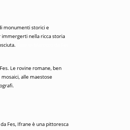
di monumenti storici e
 immergerti nella ricca storia
osciuta.
Tour in Marocco da Fes
a Fes. Le rovine romane, ben
i mosaici, alle maestose
ografi.
 da Fes, Ifrane è una pittoresca