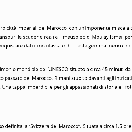
tro città imperiali del Marocco, con un’imponente miscela 
nsour, le scuderie reali e il mausoleo di Moulay Ismail per
 conquistare dal ritmo rilassato di questa gemma meno con
patrimonio mondiale dell’UNESCO situato a circa 45 minuti d
co passato del Marocco. Rimani stupito davanti agli intricat
. Una tappa imperdibile per gli appassionati di storia e i fot
 definita la “Svizzera del Marocco”. Situata a circa 1,5 ore