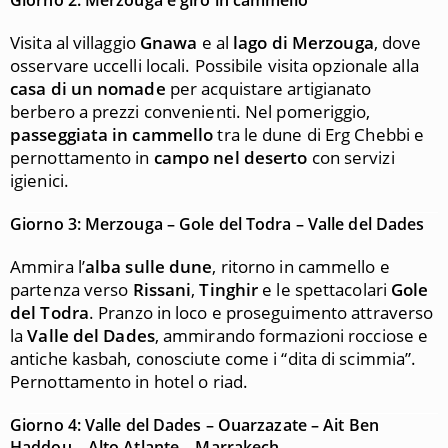
Giorno 2: Merzouga e giro in cammello
Visita al villaggio
Gnawa
e al
lago di Merzouga
, dove
osservare uccelli locali. Possibile visita opzionale alla
casa di un nomade
per acquistare artigianato
berbero a prezzi convenienti. Nel pomeriggio,
passeggiata in cammello
tra le dune di Erg Chebbi e
pernottamento in
campo nel deserto
con servizi
igienici.
Giorno 3: Merzouga – Gole del Todra – Valle del Dades
Ammira l’
alba sulle dune
, ritorno in cammello e
partenza verso
Rissani
,
Tinghir
e le spettacolari
Gole
del Todra
. Pranzo in loco e proseguimento attraverso
la
Valle del Dades
, ammirando formazioni rocciose e
antiche kasbah, conosciute come i “dita di scimmia”.
Pernottamento in hotel o riad.
Giorno 4: Valle del Dades – Ouarzazate – Ait Ben
Haddou – Alto Atlante – Marrakech