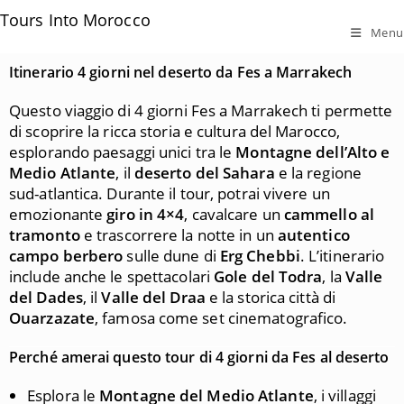
Tours Into Morocco
Menu
Itinerario 4 giorni nel deserto da Fes a Marrakech
Questo viaggio di 4 giorni Fes a Marrakech ti permette
di scoprire la ricca storia e cultura del Marocco,
esplorando paesaggi unici tra le
Montagne dell’Alto e
Medio Atlante
, il
deserto del Sahara
e la regione
sud-atlantica. Durante il tour, potrai vivere un
emozionante
giro in 4×4
, cavalcare un
cammello al
tramonto
e trascorrere la notte in un
autentico
campo berbero
sulle dune di
Erg Chebbi
. L’itinerario
include anche le spettacolari
Gole del Todra
, la
Valle
del Dades
, il
Valle del Draa
e la storica città di
Ouarzazate
, famosa come set cinematografico.
Perché amerai questo tour di 4 giorni da Fes al deserto
Esplora le
Montagne del Medio Atlante
, i villaggi