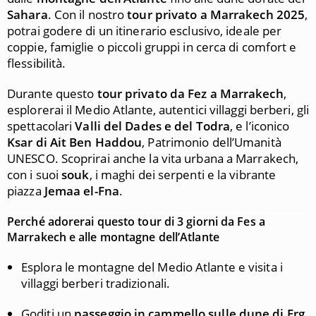
Sahara
. Con il nostro
tour privato a Marrakech 2025
,
potrai godere di un itinerario esclusivo, ideale per
coppie, famiglie o piccoli gruppi in cerca di comfort e
flessibilità.
Durante questo
tour privato da Fez a Marrakech
,
esplorerai il Medio Atlante, autentici villaggi berberi, gli
spettacolari
Valli del Dades e del Todra
, e l’iconico
Ksar di Ait Ben Haddou
, Patrimonio dell’Umanità
UNESCO. Scoprirai anche la vita urbana a Marrakech,
con i suoi
souk
, i maghi dei serpenti e la vibrante
piazza
Jemaa el-Fna
.
Perché adorerai questo tour di 3 giorni da Fes a
Marrakech e alle montagne dell’Atlante
Esplora le montagne del Medio Atlante e visita i
villaggi berberi tradizionali.
Goditi un
passeggio in cammello sulle dune di Erg