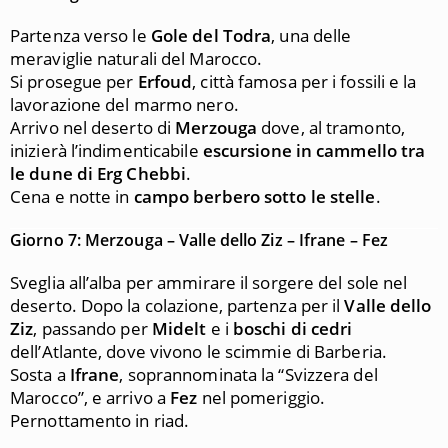
Partenza verso le
Gole del Todra
, una delle
meraviglie naturali del Marocco.
Si prosegue per
Erfoud
, città famosa per i fossili e la
lavorazione del marmo nero.
Arrivo nel deserto di
Merzouga
dove, al tramonto,
inizierà l’indimenticabile
escursione in cammello tra
le dune di Erg Chebbi
.
Cena e notte in
campo berbero sotto le stelle
.
Giorno 7: Merzouga – Valle dello Ziz – Ifrane – Fez
Sveglia all’alba per ammirare il sorgere del sole nel
deserto. Dopo la colazione, partenza per il
Valle dello
Ziz
, passando per
Midelt
e i
boschi di cedri
dell’Atlante, dove vivono le scimmie di Barberia.
Sosta a
Ifrane
, soprannominata la “Svizzera del
Marocco”, e arrivo a
Fez
nel pomeriggio.
Pernottamento in riad.