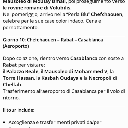
Mausoleo di Moulay Ismail
, poi proseguimento verso
le
rovine romane di Volubilis
.
Nel pomeriggio, arrivo nella “Perla Blu”
Chefchaouen
,
celebre per le sue case color indaco. Cena e
pernottamento.
Giorno 10: Chefchaouen – Rabat – Casablanca
(Aeroporto)
Dopo colazione, rientro verso
Casablanca
con soste a
Rabat
per visitare:
il
Palazzo Reale
, il
Mausoleo di Mohammed V
, la
Torre Hassan
, la
Kasbah Oudaya
e la
Necropoli di
Chellah
.
Trasferimento all’aeroporto di Casablanca per il volo di
ritorno.
Il tour include:
Accoglienza e trasferimenti privati da/per