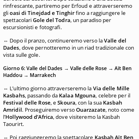
rinfrescante, partiremo per Erfoud e attraverseremo
gli
oasi di Tinejdad e Tinghir
fino a raggiungere le
spettacolari
Gole del Todra
, un paradiso per
escursionisti e fotografi.
⇔ Dopo il pranzo, continueremo verso la
Valle del
Dades
, dove pernotteremo in un riad tradizionale con
vista sulle gole.
Giorno 6: Valle del Dades → Valle delle Rose → Aït Ben
Haddou → Marrakech
⇔ L’ultimo giorno attraverseremo la
Via delle Mille
Kasbahs
, passando da
Kalaa Mgouna
, celebre per il
Festival delle Rose
, e
Skoura
, con la sua
Kasbah
Amridil
. Proseguiremo verso
Ouarzazate
, noto come
l’
Hollywood d’Africa
, dove visiteremo la Kasbah
Taourirt.
⇔ Poi raggiungeremo la spettacolare
Kasbah Aït Ben