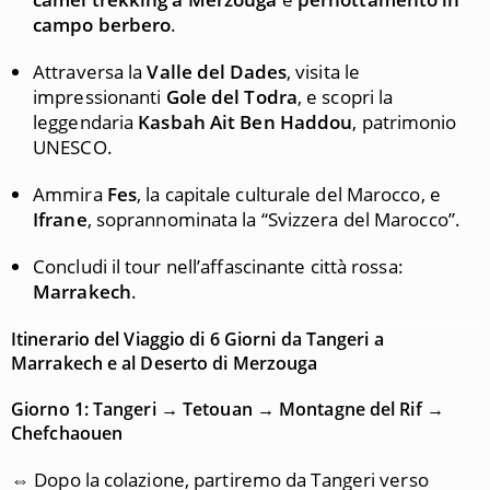
campo berbero
.
Attraversa la
Valle del Dades
, visita le
impressionanti
Gole del Todra
, e scopri la
leggendaria
Kasbah Ait Ben Haddou
, patrimonio
UNESCO.
Ammira
Fes
, la capitale culturale del Marocco, e
Ifrane
, soprannominata la “Svizzera del Marocco”.
Concludi il tour nell’affascinante città rossa:
Marrakech
.
Itinerario del Viaggio di 6 Giorni da Tangeri a
Marrakech e al Deserto di Merzouga
Giorno 1: Tangeri → Tetouan → Montagne del Rif →
Chefchaouen
⇔ Dopo la colazione, partiremo da Tangeri verso