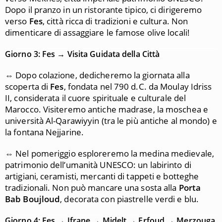
Dopo il pranzo in un ristorante tipico, ci dirigeremo
verso
Fes
, città ricca di tradizioni e cultura. Non
dimenticare di assaggiare le famose olive locali!
Giorno 3: Fes → Visita Guidata della Città
⇔ Dopo colazione, dedicheremo la giornata alla
scoperta di
Fes
, fondata nel 790 d.C. da Moulay Idriss
II, considerata il cuore spirituale e culturale del
Marocco. Visiteremo antiche madrase, la moschea e
università Al-Qarawiyyin (tra le più antiche al mondo) e
la fontana Nejjarine.
⇔ Nel pomeriggio esploreremo la medina medievale,
patrimonio dell’umanità UNESCO: un labirinto di
artigiani, ceramisti, mercanti di tappeti e botteghe
tradizionali. Non può mancare una sosta alla
Porta
Bab Boujloud
, decorata con piastrelle verdi e blu.
Giorno 4: Fes → Ifrane → Midelt → Erfoud → Merzouga