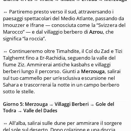
⇔ Partiremo presto verso il sud, attraversando i
paesaggi spettacolari del Medio Atlante, passando da
Imouzzer e Ifrane — conosciuta come la “Svizzera del
Marocco” — e dal villaggio berbero di
Azrou
, che
significa “la roccia”.
⇔ Continueremo oltre Timahdite, il Col du Zad e Tizi
Talghemt fino a Er-Rachidia, seguendo la valle del
fiume Ziz. Ammirerai antiche kasbahs e villaggi
berberi lungo il percorso. Giunti a
Merzouga
, salirai
sul tuo cammello per un’esclusiva escursione nel
Sahara e trascorrerai la notte in un campo berbero
sotto le stelle.
Giorno 5: Merzouga → Villaggi Berberi → Gole del
Todra → Valle del Dades
⇔ All’alba, salirai sulle dune per ammirare il sorgere
del sole sul deserto. Dopo colazione e una doccia