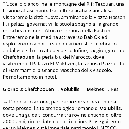
“l’uccello bianco” nelle montagne del Rif: Tetouan, una
fusione affascinante tra cultura araba e andalusa.
Visiteremo la città nuova, ammirando la Piazza Hassan
II, i palazzi governativi, la scuola spagnola, la grande
moschea del nord Africa e le mura della Kasbah.
Entreremo nella medina attraverso Bab Ok ed
esploreremo a piedi i suoi quartieri storici: ebraico,
andaluso e il mercato berbero. Infine, raggiungeremo
Chefchaouen
, la perla blu del Marocco, dove
visiteremo il Palazzo El Makhzen, la famosa Piazza Uta
el-Hammam e la Grande Moschea del XV secolo.
Pernottamento in hotel.
Giorno 2: Chefchaouen → Volubilis → Meknes → Fes
⇔ Dopo la colazione, partiremo verso Fes con una
sosta presso il sito archeologico romano di
Volubilis
,
dove una guida ti condurrà tra rovine antiche di oltre
2000 anni, circondate da dolci colline. Proseguiremo
verso Meknes, città imperiale patrimonio UNESCO.