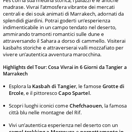
Fes con la sua medina storica, i palazzi e le antiche
madrase. Vivrai l’atmosfera vibrante dei mercati
centrali e dei souk animati di Marrakech, adornati da
splendidi giardini. Potrai goderti un’esperienza
indimenticabile in un campo tendato nel deserto,
ammirando tramonti romantici sulle dune e
attraversando il Sahara a dorso di cammello. Visiterai
kasbahs storiche e attraverserai valli mozzafiato per
vivere un’autentica avventura marocchina.
Highlights del Tour: Cosa Vivrai in 6 Giorni da Tangier a
Marrakech
Esplora la
Kasbah di Tangier
, le famose
Grotte di
Ercole
, e il pittoresco
Capo Spartel
.
Scopri luoghi iconici come
Chefchaouen
, la famosa
città blu nelle montagne del Rif.
Vivi un’autentica esperienza nel deserto con un
camel trekking a Merzouga
e
pernottamento in