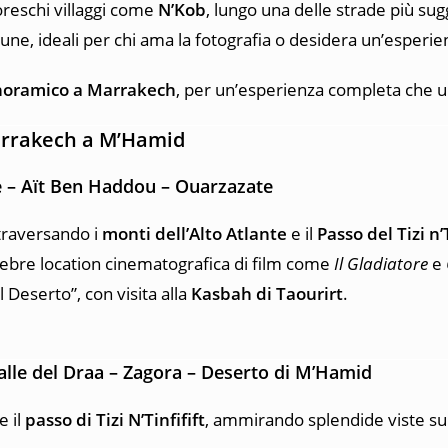
toreschi villaggi come
N’Kob
, lungo una delle strade più su
dune, ideali per chi ama la fotografia o desidera un’esperie
noramico a Marrakech
, per un’esperienza completa che 
Marrakech a M’Hamid
e – Aït Ben Haddou – Ouarzazate
traversando i
monti dell’Alto Atlante
e il
Passo del Tizi n
lebre location cinematografica di film come
Il Gladiatore
e
el Deserto”, con visita alla
Kasbah di Taourirt
.
alle del Draa – Zagora – Deserto di M’Hamid
e il
passo di Tizi N’Tinfifift
, ammirando splendide viste su