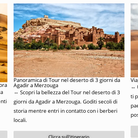
Panoramica di Tour nel deserto di 3 giorni da
Via
gora
Agadir a Merzouga
⇔ U
ra
⇔ Scopri la bellezza del Tour nel deserto di 3
ti 
nti
giorni da Agadir a Merzouga. Goditi secoli di
pae
storia mentre entri in contatto con i berberi
pos
locali.
Clicca sull'itinerario