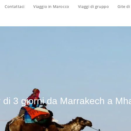
Contattaci
Viaggio in Marocco
Viaggi di gruppo
Gite di
 di 3 giorni da Marrakech a M