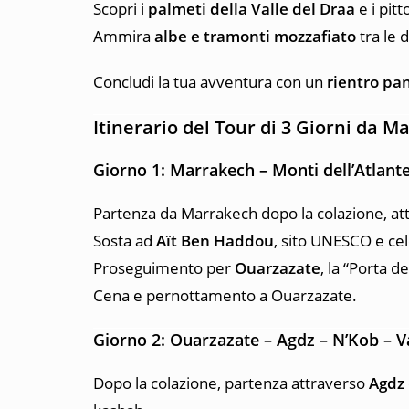
Scopri i
palmeti della Valle del Draa
e i pit
Ammira
albe e tramonti mozzafiato
tra le 
Concludi la tua avventura con un
rientro pa
Itinerario del Tour di 3 Giorni da 
Giorno 1: Marrakech – Monti dell’Atlant
Partenza da Marrakech dopo la colazione, at
Sosta ad
Aït Ben Haddou
, sito UNESCO e ce
Proseguimento per
Ouarzazate
, la “Porta d
Cena e pernottamento a Ouarzazate.
Giorno 2: Ouarzazate – Agdz – N’Kob – V
Dopo la colazione, partenza attraverso
Agdz