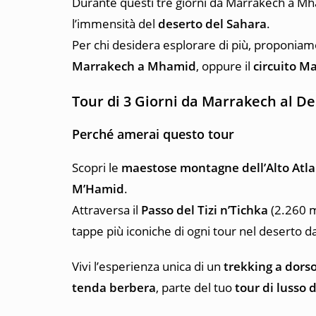
Durante questi tre giorni da Marrakech a Mh
l’immensità del
deserto del Sahara
.
Per chi desidera esplorare di più, proponiamo
Marrakech a Mhamid
, oppure il
circuito M
Tour di 3 Giorni da Marrakech al D
Perché amerai questo tour
Scopri le
maestose montagne dell’Alto Atl
M’Hamid
.
Attraversa il
Passo del Tizi n’Tichka
(2.260 m
tappe più iconiche di ogni tour nel deserto 
Vivi l’esperienza unica di un
trekking a dorso
tenda berbera
, parte del tuo
tour di lusso