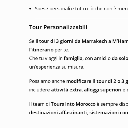
Spese personali e tutto ciò che non è m
Tour Personalizzabili
Se il
tour di 3 giorni da Marrakech a M’Ha
l’itinerario
per te.
Che tu viaggi in
famiglia
, con
amici
o
da sol
un’esperienza su misura.
Possiamo anche
modificare il tour di 2 o 
includere
attività extra
,
alloggi superiori
e
Il team di
Tours Into Morocco
è sempre dispon
destinazioni affascinanti, sistemazioni co