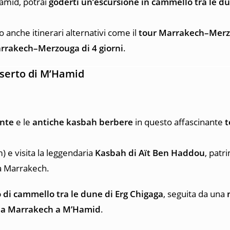
amid, potrai
goderti un’escursione in cammello tra le d
 anche itinerari alternativi come il
tour Marrakech–Mer
arrakech–Merzouga di 4 giorni
.
eserto di M’Hamid
ante
e le
antiche kasbah berbere
in questo affascinante
t
) e visita la leggendaria
Kasbah di Aït Ben Haddou
, patr
da Marrakech.
 di cammello tra le dune di Erg Chigaga
, seguita da una
 da Marrakech a M’Hamid
.