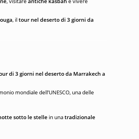
une
, visitare
antiche kasbah
e vivere
zouga
, il
tour nel deserto di 3 giorni da
our di 3 giorni nel deserto da Marrakech a
imonio mondiale dell’UNESCO, una delle
notte sotto le stelle
in una
tradizionale