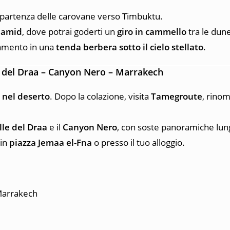
di partenza delle carovane verso Timbuktu.
Hamid
, dove potrai goderti un
giro in cammello
tra le dun
tamento in una
tenda berbera sotto il cielo stellato
.
 del Draa – Canyon Nero – Marrakech
 nel deserto
. Dopo la colazione, visita
Tamegroute
, rinom
lle del Draa
e il
Canyon Nero
, con soste panoramiche lung
 in
piazza Jemaa el-Fna
o presso il tuo alloggio.
 Marrakech