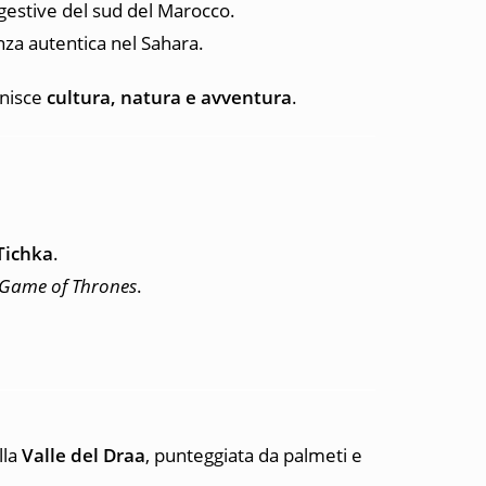
ggestive del sud del Marocco.
nza autentica nel Sahara.
unisce
cultura, natura e avventura
.
’Tichka
.
Game of Thrones
.
lla
Valle del Draa
, punteggiata da palmeti e