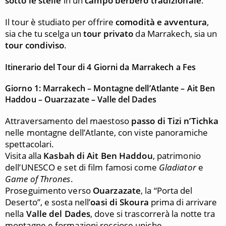
sotto le stelle
in un
campo berbero tradizionale
.
Il tour è studiato per offrire
comodità e avventura
,
sia che tu scelga un
tour privato
da Marrakech, sia un
tour condiviso
.
Itinerario del Tour di 4 Giorni da Marrakech a
Fes
Giorno 1: Marrakech – Montagne dell’Atlante – Ait Ben
Haddou – Ouarzazate – Valle del Dades
Attraversamento del maestoso
passo di Tizi n’Tichka
nelle montagne dell’Atlante, con viste panoramiche
spettacolari.
Visita alla
Kasbah di Ait Ben Haddou
, patrimonio
dell’UNESCO e set di film famosi come
Gladiator
e
Game of Thrones
.
Proseguimento verso
Ouarzazate
, la “Porta del
Deserto”, e sosta nell’
oasi di Skoura
prima di arrivare
nella
Valle del Dades
, dove si trascorrerà la notte tra
montagne e formazioni rocciose uniche.