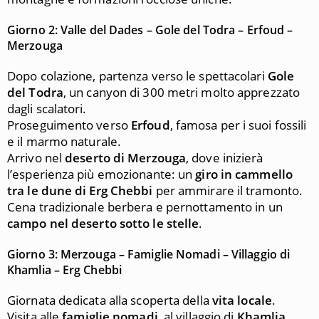
Giorno 2: Valle del Dades – Gole del Todra – Erfoud –
Merzouga
Dopo colazione, partenza verso le spettacolari
Gole
del Todra
, un canyon di 300 metri molto apprezzato
dagli scalatori.
Proseguimento verso
Erfoud
, famosa per i suoi fossili
e il marmo naturale.
Arrivo nel
deserto di Merzouga
, dove inizierà
l’esperienza più emozionante: un
giro in cammello
tra le dune di Erg Chebbi
per ammirare il tramonto.
Cena tradizionale berbera e pernottamento in un
campo nel deserto sotto le stelle
.
Giorno 3: Merzouga – Famiglie Nomadi – Villaggio di
Khamlia – Erg Chebbi
Giornata dedicata alla scoperta della
vita locale
.
Visita alle
famiglie nomadi
, al villaggio di
Khamlia