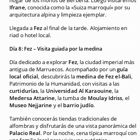
hogar de los monos de Berbería. Luego visitaremos
Ifrane
, conocida como la «Suiza marroquí» por su
arquitectura alpina y limpieza ejemplar.
Llegada a
Fez
al final de la tarde. Alojamiento en
riad o hotel local.
Día 8: Fez – Visita guiada por la medina
Día dedicado a explorar
Fez
, la ciudad imperial más
antigua de Marruecos. Acompañado por un
guía
local oficial
, descubrirás la
medina de Fez el-Bali
,
Patrimonio de la Humanidad, con visitas a las
curtidurías
, la
Universidad Al Karaouine
, la
Medersa Attarine
, la tumba de
Moulay Idriss
, el
Museo Nejjarine
y el
barrio judío
.
También conocerás tiendas tradicionales de
alfombras y disfrutarás de una vista panorámica del
Palacio Real
. Por la noche, cena típica marroquí con