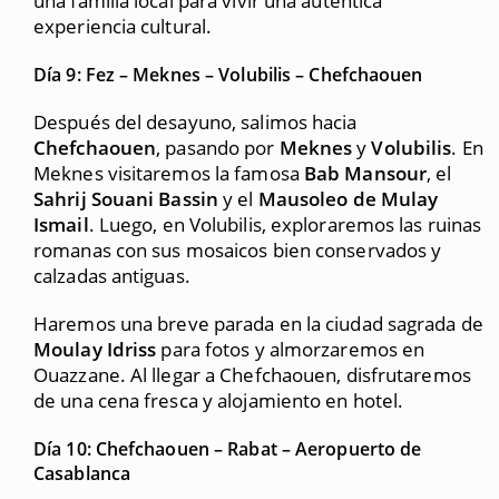
una familia local para vivir una auténtica
experiencia cultural.
Día 9: Fez – Meknes – Volubilis – Chefchaouen
Después del desayuno, salimos hacia
Chefchaouen
, pasando por
Meknes
y
Volubilis
. En
Meknes visitaremos la famosa
Bab Mansour
, el
Sahrij Souani Bassin
y el
Mausoleo de Mulay
Ismail
. Luego, en Volubilis, exploraremos las ruinas
romanas con sus mosaicos bien conservados y
calzadas antiguas.
Haremos una breve parada en la ciudad sagrada de
Moulay Idriss
para fotos y almorzaremos en
Ouazzane. Al llegar a Chefchaouen, disfrutaremos
de una cena fresca y alojamiento en hotel.
Día 10: Chefchaouen – Rabat – Aeropuerto de
Casablanca