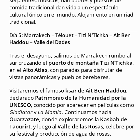
serpientes, músicos, narradores y puestos de
comida tradicional dan vida a un espectáculo
cultural único en el mundo. Alojamiento en un riad
tradicional.
Día 5: Marrakech – Télouet – Tizi N’Tichka – Ait Ben
Haddou – Valle del Dades
Tras el desayuno, salimos de Marrakech rumbo al
sur cruzando el
puerto de montaña Tizi N’Tichka
,
en el
Alto Atlas
, con paradas para disfrutar de
vistas panorámicas y pueblos bereberes.
Visitaremos el famoso
ksar de Ait Ben Haddou
,
declarado
Patrimonio de la Humanidad por la
UNESCO
, conocido por aparecer en películas como
Gladiator
y
La Momia
. Continuamos hacia
Ouarzazate
, donde exploraremos la
Kasbah de
Taourirt
, y luego al
Valle de las Rosas
, célebre por
su festival y producción de agua de rosas.