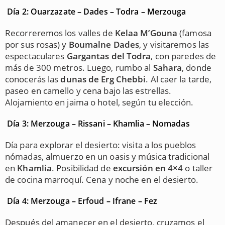
Día 2: Ouarzazate – Dades – Todra – Merzouga
Recorreremos los valles de
Kelaa M’Gouna
(famosa
por sus rosas) y
Boumalne Dades
, y visitaremos las
espectaculares
Gargantas del Todra
, con paredes de
más de 300 metros. Luego, rumbo al
Sahara
, donde
conocerás las
dunas de Erg Chebbi
. Al caer la tarde,
paseo en camello y cena bajo las estrellas.
Alojamiento en jaima o hotel, según tu elección.
Día 3: Merzouga – Rissani – Khamlia – Nomadas
Día para explorar el desierto: visita a los pueblos
nómadas, almuerzo en un oasis y música tradicional
en
Khamlia
. Posibilidad de
excursión en 4×4
o taller
de cocina marroquí. Cena y noche en el desierto.
Día 4: Merzouga – Erfoud – Ifrane – Fez
Después del amanecer en el desierto, cruzamos el