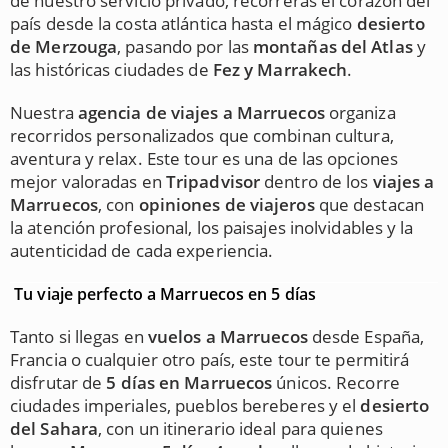
de nuestro servicio privado, recorrerás el corazón del
país desde la costa atlántica hasta el mágico
desierto
de Merzouga
, pasando por las
montañas del Atlas
y
las históricas ciudades de
Fez y Marrakech
.
Nuestra
agencia de viajes a Marruecos
organiza
recorridos personalizados que combinan cultura,
aventura y relax. Este tour es una de las opciones
mejor valoradas en
Tripadvisor
dentro de los
viajes a
Marruecos
, con
opiniones de viajeros
que destacan
la atención profesional, los paisajes inolvidables y la
autenticidad de cada experiencia.
Tu viaje perfecto a Marruecos en 5 días
Tanto si llegas en
vuelos a Marruecos
desde España,
Francia o cualquier otro país, este tour te permitirá
disfrutar de
5 días en Marruecos
únicos. Recorre
ciudades imperiales, pueblos bereberes y el
desierto
del Sahara
, con un itinerario ideal para quienes