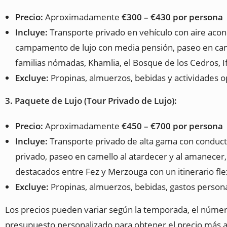
Precio:
Aproximadamente
€300 – €430 por persona
Incluye:
Transporte privado en vehículo con aire acond
campamento de lujo con media pensión, paseo en camel
familias nómadas, Khamlia, el Bosque de los Cedros, Ifr
Excluye:
Propinas, almuerzos, bebidas y actividades 
3. Paquete de Lujo (Tour Privado de Lujo):
Precio:
Aproximadamente
€450 – €700 por persona
Incluye:
Transporte privado de alta gama con conduc
privado, paseo en camello al atardecer y al amanecer, r
destacados entre Fez y Merzouga con un itinerario fle
Excluye:
Propinas, almuerzos, bebidas, gastos persona
Los precios pueden variar según la temporada, el número d
presupuesto personalizado para obtener el precio más a