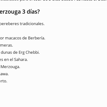
erzouga 3 días?
bereberes tradicionales.
.
por macacos de Berbería.
almeras.
s dunas de Erg Chebbi.
 en el Sahara.
n Merzouga.
nawa.
erto.