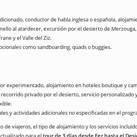
icionado, conductor de habla inglesa o española, alojamie
lo al atardecer, excursión por el desierto de Merzouga, 
ane y el Valle del Ziz.
opcionales como sandboarding, quads o buggies.
tor experimentado, alojamiento en hoteles boutique y ca
ecorrido privado por el desierto, servicio personalizado y 
xible.
les y actividades adicionales no especificadas en el prog
e viajeros, el tipo de alojamiento y los servicios incluid
ctualizado para el
tour de 3 días desde Fez hasta el Des