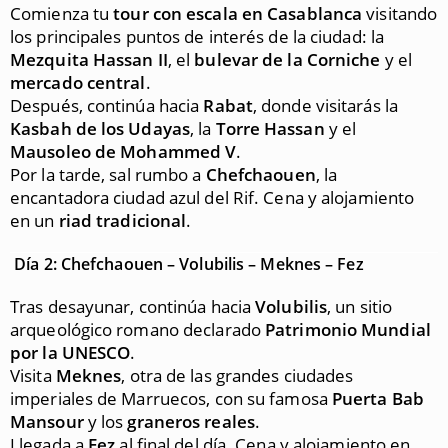
Comienza tu
tour con escala en Casablanca
visitando
los principales puntos de interés de la ciudad: la
Mezquita Hassan II
, el
bulevar de la Corniche
y el
mercado central
.
Después, continúa hacia
Rabat
, donde visitarás la
Kasbah de los Udayas
, la
Torre Hassan
y el
Mausoleo de Mohammed V
.
Por la tarde, sal rumbo a
Chefchaouen
, la
encantadora ciudad azul del Rif. Cena y alojamiento
en un
riad tradicional
.
Día 2: Chefchaouen – Volubilis – Meknes – Fez
Tras desayunar, continúa hacia
Volubilis
, un sitio
arqueológico romano declarado
Patrimonio Mundial
por la UNESCO
.
Visita
Meknes
, otra de las grandes ciudades
imperiales de Marruecos, con su famosa
Puerta Bab
Mansour
y los
graneros reales
.
Llegada a
Fez
al final del día. Cena y alojamiento en