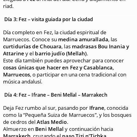
riad.
Día 3: Fez – visita guiada por la ciudad
Día completo en Fez, la ciudad espiritual de
Marruecos. Conoce su
medina amurallada
, las
curtidurías de Chouara
, las
madrasas Bou Inania y
Attarine
y el
barrio judío (Mellah)
.
Este día también puedes aprovechar para conocer
cosas únicas que hacer en Fez y Casablanca,
Marruecos
, o participar en una cena tradicional con
música andalusí.
Día 4: Fez – Ifrane – Beni Mellal – Marrakech
Deja Fez rumbo al sur, pasando por
Ifrane
, conocida
como la “Pequeña Suiza de Marruecos”, y los bosques
de cedros del
Atlas Medio
.
Almuerzo en
Beni Mellal
y continuación hacia
Marrakech
, cruzando el
paso Tizi n’Tichka
.