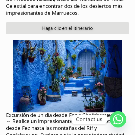
Celestial para encontrar dos de los desiertos más
impresionantes de Marruecos.
Haga clic en el itinerario
Excursión de un día desde Fez a Chefchaouen
Contact us
⇔ Realice un impresionante viaje por carretera
desde Fez hasta las montañas del Rif y
Chefchaouen.
Explore a pie la encantadora ciudad