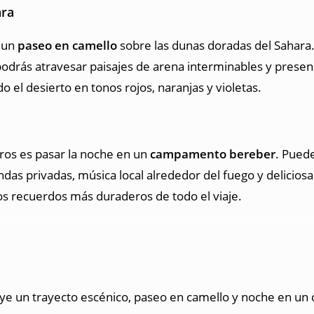
ara
n un
paseo en camello
sobre las dunas doradas del Sahara.
podrás atravesar paisajes de arena interminables y prese
o el desierto en tonos rojos, naranjas y violetas.
eros es pasar la noche en un
campamento bereber
. Pued
endas privadas, música local alrededor del fuego y delicio
los recuerdos más duraderos de todo el viaje.
uye un trayecto escénico, paseo en camello y noche en un