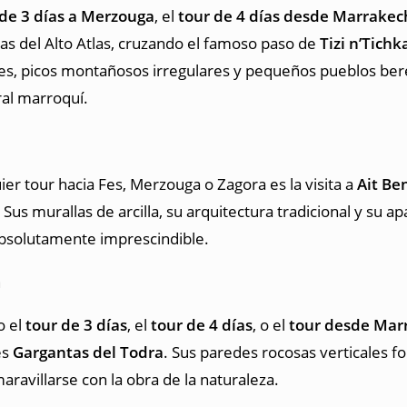
 de 3 días a Merzouga
, el
tour de 4 días desde Marrakec
as del Alto Atlas, cruzando el famoso paso de
Tizi n’Tichk
s, picos montañosos irregulares y pequeños pueblos bere
ral marroquí.
r tour hacia Fes, Merzouga o Zagora es la visita a
Ait B
us murallas de arcilla, su arquitectura tradicional y su 
absolutamente imprescindible.
a
o el
tour de 3 días
, el
tour de 4 días
, o el
tour desde Mar
es
Gargantas del Todra
. Sus paredes rocosas verticales 
ravillarse con la obra de la naturaleza.