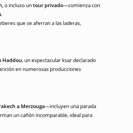
h
, o incluso un
tour privado
—comienza con
a
.
beres que se aferran a las laderas,
en Haddou
, un espectacular ksar declarado
aparición en numerosas producciones
rakech a Merzouga
—incluyen una parada
forman un cañón incomparable, ideal para