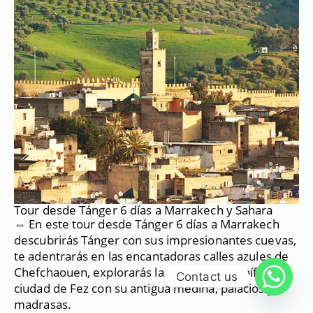
Tour desde Tánger 6 días a Marrakech y Sahara
⇔ En este tour desde Tánger 6 días a Marrakech
descubrirás Tánger con sus impresionantes cuevas,
te adentrarás en las encantadoras calles azules de
Chefchaouen, explorarás la antigua y magnífica
Contact us
ciudad de Fez con su antigua medina, palacios y
madrasas.