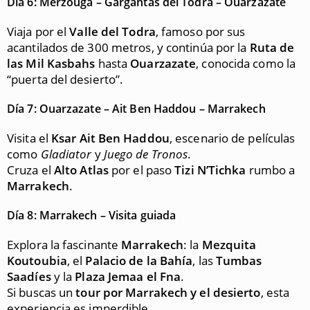
Día 6: Merzouga – Gargantas del Todra – Ouarzazate
Viaja por el
Valle del Todra
, famoso por sus
acantilados de 300 metros, y continúa por la
Ruta de
las Mil Kasbahs
hasta
Ouarzazate
, conocida como la
“puerta del desierto”.
Día 7: Ouarzazate – Ait Ben Haddou – Marrakech
Visita el
Ksar Ait Ben Haddou
, escenario de películas
como
Gladiator
y
Juego de Tronos
.
Cruza el
Alto Atlas
por el paso
Tizi N’Tichka
rumbo a
Marrakech
.
Día 8: Marrakech – Visita guiada
Explora la fascinante
Marrakech
: la
Mezquita
Koutoubia
, el
Palacio de la Bahía
, las
Tumbas
Saadíes
y la
Plaza Jemaa el Fna
.
Si buscas un
tour por Marrakech y el desierto
, esta
experiencia es imperdible.