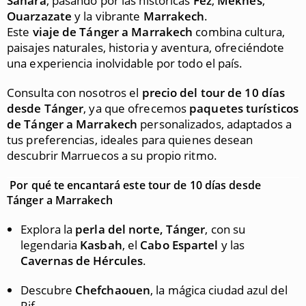
Sahara
, pasando por las históricas
Fez
,
Meknes
,
Ouarzazate
y la vibrante
Marrakech
.
Este
viaje de Tánger a Marrakech
combina cultura,
paisajes naturales, historia y aventura, ofreciéndote
una experiencia inolvidable por todo el país.
Consulta con nosotros el
precio del tour de 10 días
desde Tánger
, ya que ofrecemos
paquetes turísticos
de Tánger a Marrakech
personalizados, adaptados a
tus preferencias, ideales para quienes desean
descubrir Marruecos a su propio ritmo.
Por qué te encantará este tour de 10 días desde
Tánger a Marrakech
Explora la
perla del norte, Tánger
, con su
legendaria
Kasbah
, el
Cabo Espartel
y las
Cavernas de Hércules
.
Descubre
Chefchaouen
, la mágica ciudad azul del
Rif.