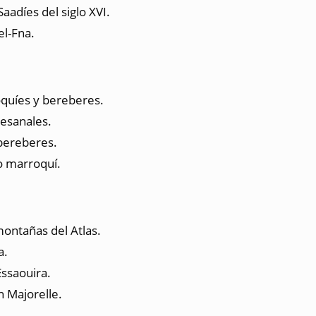
aadíes del siglo XVI.
el-Fna.
oquíes y bereberes.
tesanales.
 bereberes.
o marroquí.
montañas del Atlas.
a.
ssaouira.
n Majorelle.