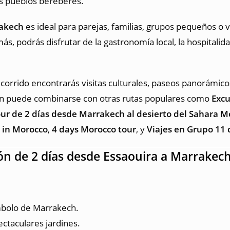
os pueblos bereberes.
rakech
es ideal para parejas, familias, grupos pequeños o 
ás, podrás disfrutar de la gastronomía local, la hospitalid
ecorrido encontrarás visitas culturales, paseos panorámi
én puede combinarse con otras rutas populares como
Excu
ur de 2 días desde Marrakech al desierto del Sahara 
 in Morocco
,
4 days Morocco tour
, y
Viajes en Grupo 11
ón de 2 días desde Essaouira a Marrakec
ímbolo de Marrakech.
ectaculares jardines.