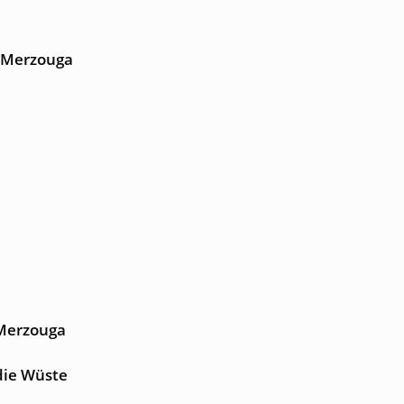
a Merzouga
 Merzouga
die Wüste