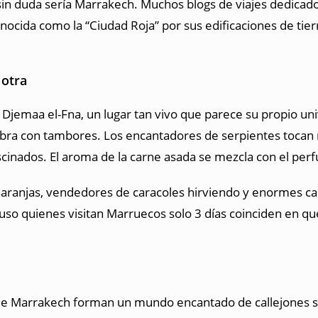
sin duda sería Marrakech. Muchos blogs de viajes dedicado
ocida como la “Ciudad Roja” por sus edificaciones de tierr
 otra
 Djemaa el-Fna, un lugar tan vivo que parece su propio unive
vibra con tambores. Los encantadores de serpientes tocan
inados. El aroma de la carne asada se mezcla con el perf
naranjas, vendedores de caracoles hirviendo y enormes cal
luso quienes visitan Marruecos solo 3 días coinciden en q
s de Marrakech forman un mundo encantado de callejones 