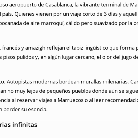
ioso aeropuerto de Casablanca, la vibrante terminal de M
l país. Quienes vienen por un viaje corto de 3 días y aque
canada de aire marroquí, cálido pero suavizado por la b
 francés y amazigh reflejan el tapiz lingüístico que forma p
 pisos pulidos y, en algún lugar cercano, el olor del jugo 
iato. Autopistas modernas bordean murallas milenarias. Ca
ntan no muy lejos de pequeños pueblos donde aún se sigue
encia al reservar viajes a Marruecos o al leer recomendac
n perder su esencia.
ias infinitas