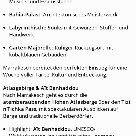
Musiker und Essensstände
Bahia-Palast
: Architektonisches Meisterwerk
Labyrinthische Souks
mit Gewürzen, Stoffen und
Handwerk
Garten Majorelle
: Ruhiger Rückzugsort mit
kobaltblauen Gebäuden
Marrakesch bereitet den perfekten Einstieg für eine
Woche voller Farbe, Kultur und Entdeckung.
Atlasgebirge & Aït Benhaddou
Nach Marrakesch geht es durch die
atemberaubenden Hohen Atlasberge
über den
Tizi
n’Tichka Pass
, mit spektakulären Ausblicken auf
Berge und traditionelle Berberdörfer.
Highlight:
Aït Benhaddou
, UNESCO-
Weltkulturerbe, bekannt für seine Lehmbau-