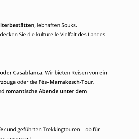
terbestätten
, lebhaften Souks,
decken Sie die kulturelle Vielfalt des Landes
 oder Casablanca
. Wir bieten Reisen von
ein
rzouga
oder die
Fès–Marrakesch-Tour
.
nd
romantische Abende unter dem
fer
und geführten Trekkingtouren – ob für
sen angepasst.