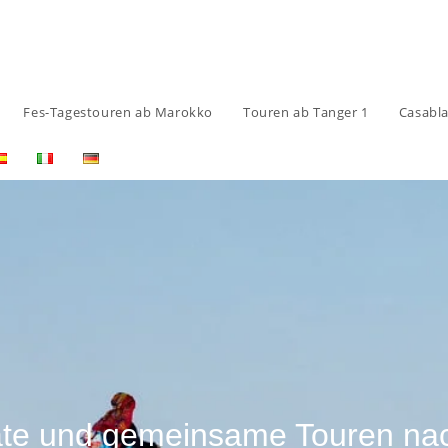
Fes-Tagestouren ab Marokko
Touren ab Tanger 1
Casabl
vate und gemeinsame Touren na