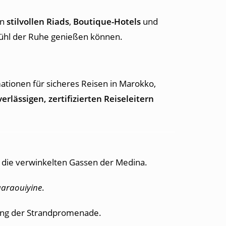
in
stilvollen Riads
,
Boutique-Hotels
und
efühl der Ruhe genießen können.
mationen für sicheres Reisen in Marokko,
erlässigen, zertifizierten Reiseleitern
nd die verwinkelten Gassen der Medina.
uaraouiyine
.
lang der Strandpromenade.