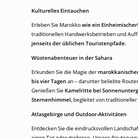
Kulturelles Eintauchen
Erleben Sie Marokko
wie ein Einheimischer
traditionellen Handwerksbetrieben und Auf
jenseits der üblichen Touristenpfade
.
Wüstenabenteuer in der Sahara
Erkunden Sie die Magie der
marokkanische
bis vier Tagen
an – darunter beliebte Route
Genießen Sie
Kamelritte bei Sonnenunter
Sternenhimmel
, begleitet von traditionell
Atlasgebirge und Outdoor-Aktivitäten
Entdecken Sie die eindrucksvollen Landscha
einen Tag oder mehrere. Unsere Routen werd