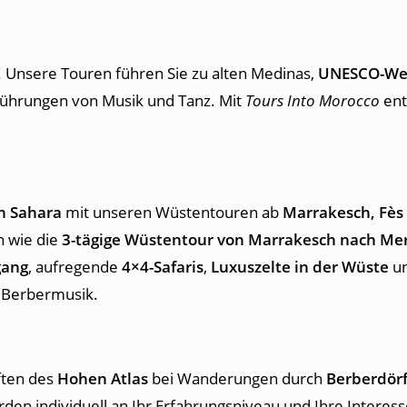
! Unsere Touren führen Sie zu alten Medinas,
UNESCO-Wel
führungen von Musik und Tanz. Mit
Tours Into Morocco
ent
n Sahara
mit unseren Wüstentouren ab
Marrakesch, Fès
n wie die
3-tägige Wüstentour von Marrakesch nach Me
gang
, aufregende
4×4-Safaris
,
Luxuszelte in der Wüste
u
er Berbermusik.
ften des
Hohen Atlas
bei Wanderungen durch
Berberdör
en individuell an Ihr Erfahrungsniveau und Ihre Interes