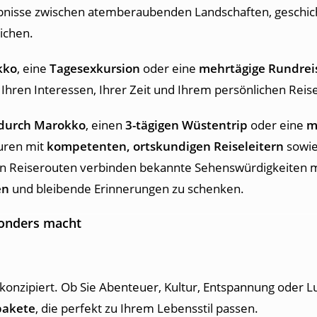
lebnisse zwischen atemberaubenden Landschaften, geschic
ichen.
kko
, eine
Tagesexkursion
oder eine
mehrtägige Rundrei
Ihren Interessen, Ihrer Zeit und Ihrem persönlichen Reises
 durch Marokko
, einen
3-tägigen Wüstentrip
oder eine
m
ouren mit
kompetenten, ortskundigen Reiseleitern
sowie
nten Reiserouten verbinden bekannte Sehenswürdigkeiten 
en
und bleibende Erinnerungen zu schenken.
onders macht
konzipiert. Ob Sie Abenteuer, Kultur, Entspannung oder 
pakete
, die perfekt zu Ihrem Lebensstil passen.