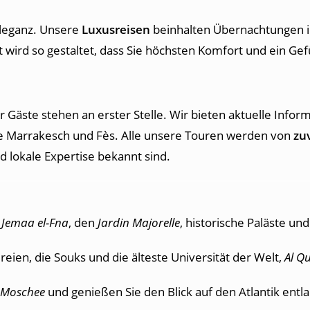
leganz. Unsere
Luxusreisen
beinhalten Übernachtungen 
lt wird so gestaltet, dass Sie höchsten Komfort und ein G
 Gäste stehen an erster Stelle. Wir bieten aktuelle Infor
wie Marrakesch und Fès. Alle unsere Touren werden von
zuv
nd lokale Expertise bekannt sind.
e
Jemaa el-Fna
, den
Jardin Majorelle
, historische Paläste u
reien, die Souks und die älteste Universität der Welt,
Al Q
.-Moschee
und genießen Sie den Blick auf den Atlantik ent