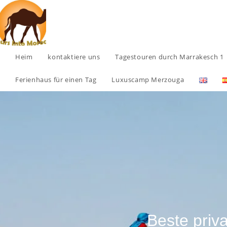
Heim
kontaktiere uns
Tagestouren durch Marrakesch 1
Ferienhaus für einen Tag
Luxuscamp Merzouga
Beste pri