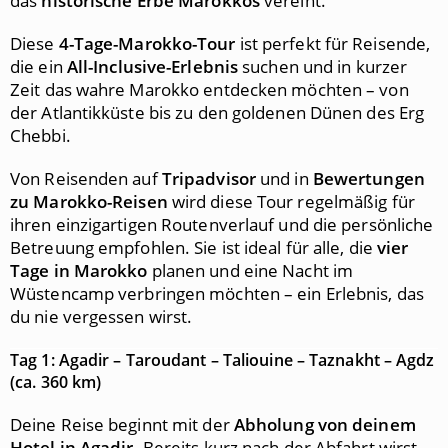
das
historische Erbe Marokkos
vereint.
Diese
4-Tage-Marokko-Tour
ist perfekt für Reisende,
die ein
All-Inclusive-Erlebnis
suchen und in kurzer
Zeit das wahre Marokko entdecken möchten – von
der Atlantikküste bis zu den goldenen Dünen des Erg
Chebbi.
Von Reisenden auf
Tripadvisor
und in
Bewertungen
zu Marokko-Reisen
wird diese Tour regelmäßig für
ihren einzigartigen Routenverlauf und die persönliche
Betreuung empfohlen. Sie ist ideal für alle, die
vier
Tage in Marokko
planen und eine Nacht im
Wüstencamp verbringen möchten – ein Erlebnis, das
du nie vergessen wirst.
Tag 1: Agadir – Taroudant – Taliouine – Taznakht – Agdz
(ca. 360 km)
Deine Reise beginnt mit der
Abholung von deinem
Hotel in Agadir
. Bereits kurz nach der Abfahrt wirst