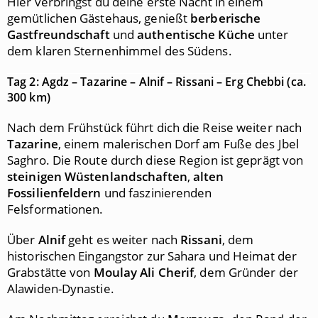
Hier verbringst du deine erste Nacht in einem
gemütlichen Gästehaus, genießt
berberische
Gastfreundschaft
und
authentische Küche
unter
dem klaren Sternenhimmel des Südens.
Tag 2: Agdz – Tazarine – Alnif – Rissani – Erg Chebbi (ca.
300 km)
Nach dem Frühstück führt dich die Reise weiter nach
Tazarine
, einem malerischen Dorf am Fuße des Jbel
Saghro. Die Route durch diese Region ist geprägt von
steinigen Wüstenlandschaften
,
alten
Fossilienfeldern
und faszinierenden
Felsformationen.
Über
Alnif
geht es weiter nach
Rissani
, dem
historischen Eingangstor zur Sahara und Heimat der
Grabstätte von
Moulay Ali Cherif
, dem Gründer der
Alawiden-Dynastie.