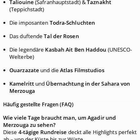
Taliouine
(Safranhauptstadt) &
Taznakht
(Teppichstadt)
Die imposanten
Todra-Schluchten
Das duftende
Tal der Rosen
Die legendäre
Kasbah Ait Ben Haddou
(UNESCO-
Welterbe)
Ouarzazate
und die
Atlas Filmstudios
Kamelritt
und
Übernachtung in der Sahara von
Merzouga
Häufig gestellte Fragen (FAQ)
Wie viele Tage braucht man, um Agadir und
Merzouga zu sehen?
Diese
4-tägige Rundreise
deckt alle Highlights perfekt
ab – von der Küste bis zur Wüste.