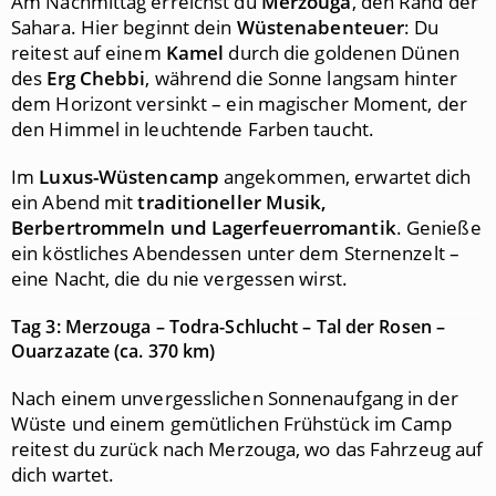
Am Nachmittag erreichst du
Merzouga
, den Rand der
Sahara. Hier beginnt dein
Wüstenabenteuer
: Du
reitest auf einem
Kamel
durch die goldenen Dünen
des
Erg Chebbi
, während die Sonne langsam hinter
dem Horizont versinkt – ein magischer Moment, der
den Himmel in leuchtende Farben taucht.
Im
Luxus-Wüstencamp
angekommen, erwartet dich
ein Abend mit
traditioneller Musik,
Berbertrommeln und Lagerfeuerromantik
. Genieße
ein köstliches Abendessen unter dem Sternenzelt –
eine Nacht, die du nie vergessen wirst.
Tag 3: Merzouga – Todra-Schlucht – Tal der Rosen –
Ouarzazate (ca. 370 km)
Nach einem unvergesslichen Sonnenaufgang in der
Wüste und einem gemütlichen Frühstück im Camp
reitest du zurück nach Merzouga, wo das Fahrzeug auf
dich wartet.