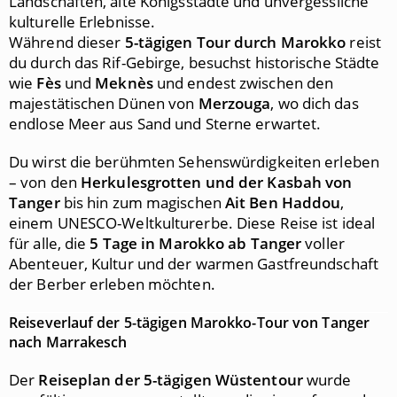
Landschaften, alte Königsstädte und unvergessliche
kulturelle Erlebnisse.
Während dieser
5-tägigen Tour durch Marokko
reist
du durch das Rif-Gebirge, besuchst historische Städte
wie
Fès
und
Meknès
und endest zwischen den
majestätischen Dünen von
Merzouga
, wo dich das
endlose Meer aus Sand und Sterne erwartet.
Du wirst die berühmten Sehenswürdigkeiten erleben
– von den
Herkulesgrotten und der Kasbah von
Tanger
bis hin zum magischen
Ait Ben Haddou
,
einem UNESCO-Weltkulturerbe. Diese Reise ist ideal
für alle, die
5 Tage in Marokko ab Tanger
voller
Abenteuer, Kultur und der warmen Gastfreundschaft
der Berber erleben möchten.
Reiseverlauf der 5-tägigen Marokko-Tour von Tanger
nach Marrakesch
Der
Reiseplan der 5-tägigen Wüstentour
wurde