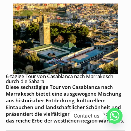
6-tägige Tour von Casablanca nach Marrakesch
durch die Sahara
Diese sechstägige Tour von Casablanca nach
Marrakesch bietet eine ausgewogene Mischung
aus historischer Entdeckung, kulturellem
Eintauchen und landschaftlicher Schönheit und
präsentiert die vielfältigen Landschaften sowie
Contact us
das reiche Erbe der westlichen Region Marokkos.