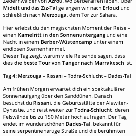
Zedernwälder von
Azrou
, wo Berberaffen leben. Über
Midelt
und das
Ziz-Tal
gelangen wir nach
Erfoud
und
schließlich nach
Merzouga
, dem Tor zur Sahara.
Hier erlebst du den magischsten Moment der Reise –
einen
Kamelritt in den Sonnenuntergang
und eine
Nacht in einem
Berber-Wüstencamp
unter einem
endlosen Sternenhimmel.
Dieser Tag zeigt, warum viele Reisende sagen, dass
dies
die beste Tour von Tanger nach Marrakesch
ist.
Tag 4: Merzouga – Rissani – Todra-Schlucht – Dades-Tal
Am frühen Morgen erwartet dich ein spektakulärer
Sonnenaufgang über den Sanddünen. Danach
besuchst du
Rissani
, die Geburtsstätte der Alawiten-
Dynastie, und reist weiter zur
Todra-Schlucht
, deren
Felswände bis zu 150 Meter hoch aufragen. Der Tag
endet im wunderschönen
Dades-Tal
, bekannt für
seine serpentinenartige Straße und die berühmten