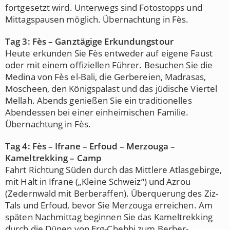
fortgesetzt wird. Unterwegs sind Fotostopps und
Mittagspausen möglich. Übernachtung in Fès.
Tag 3: Fès – Ganztägige Erkundungstour
Heute erkunden Sie Fès entweder auf eigene Faust
oder mit einem offiziellen Führer. Besuchen Sie die
Medina von Fès el-Bali, die Gerbereien, Madrasas,
Moscheen, den Königspalast und das jüdische Viertel
Mellah. Abends genießen Sie ein traditionelles
Abendessen bei einer einheimischen Familie.
Übernachtung in Fès.
Tag 4: Fès – Ifrane – Erfoud – Merzouga –
Kameltrekking – Camp
Fahrt Richtung Süden durch das Mittlere Atlasgebirge,
mit Halt in Ifrane („Kleine Schweiz“) und Azrou
(Zedernwald mit Berberaffen). Überquerung des Ziz-
Tals und Erfoud, bevor Sie Merzouga erreichen. Am
späten Nachmittag beginnen Sie das Kameltrekking
durch die Dünen von Erg-Chebbi zum Berber-