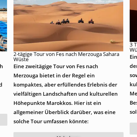
3 
Wü
2-tägige Tour von Fes nach Merzouga Sahara
Ei
Wüste
de
ch
Eine zweitägige Tour von Fes nach
so
Merzouga bietet in der Regel ein
ku
d
kompaktes, aber erfüllendes Erlebnis der
Mer
vielfältigen Landschaften und kulturellen
Be
Höhepunkte Marokkos. Hier ist ein
so
allgemeiner Überblick darüber, was eine
solche Tour umfassen könnte: