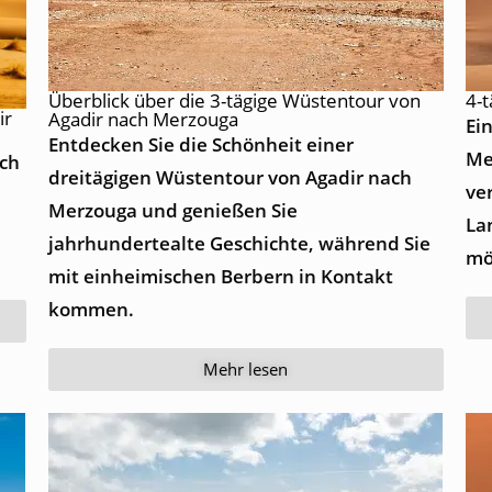
Überblick über die 3-tägige Wüstentour von
4-
ir
Agadir nach Merzouga
Ei
Entdecken Sie die Schönheit einer
Me
ach
dreitägigen Wüstentour von Agadir nach
ve
Merzouga und genießen Sie
La
jahrhundertealte Geschichte, während Sie
mö
mit einheimischen Berbern in Kontakt
kommen.
Mehr lesen