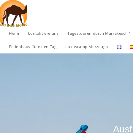
Heim
kontaktiere uns
Tagestouren durch Marrakesch 1
Ferienhaus für einen Tag
Luxuscamp Merzouga
Ausf