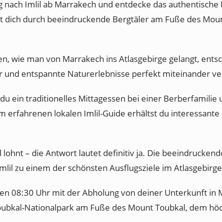
g nach Imlil ab Marrakech und entdecke das authentisch
hrt dich durch beeindruckende Bergtäler am Fuße des Mou
n, wie man von Marrakech ins Atlasgebirge gelangt, entsch
 und entspannte Naturerlebnisse perfekt miteinander ve
du ein traditionelles Mittagessen bei einer Berberfamil
erfahrenen lokalen Imlil-Guide erhältst du interessante E
mlil lohnt – die Antwort lautet definitiv ja. Die beeindru
 zu einem der schönsten Ausflugsziele im Atlasgebirge
gen 08:30 Uhr mit der Abholung von deiner Unterkunft in
Toubkal-Nationalpark am Fuße des Mount Toubkal, dem höc