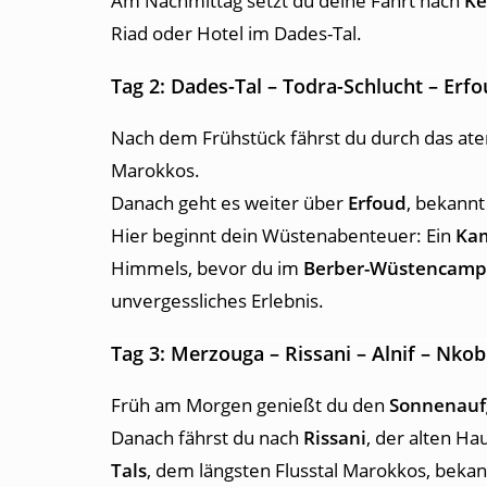
Am Nachmittag setzt du deine Fahrt nach
Ke
Riad oder Hotel im Dades-Tal.
Tag 2: Dades-Tal – Todra-Schlucht – Erf
Nach dem Frühstück fährst du durch das 
Marokkos.
Danach geht es weiter über
Erfoud
, bekannt
Hier beginnt dein Wüstenabenteuer: Ein
Kam
Himmels, bevor du im
Berber-Wüstencamp
unvergessliches Erlebnis.
Tag 3: Merzouga – Rissani – Alnif – Nko
Früh am Morgen genießt du den
Sonnenauf
Danach fährst du nach
Rissani
, der alten H
Tals
, dem längsten Flusstal Marokkos, beka