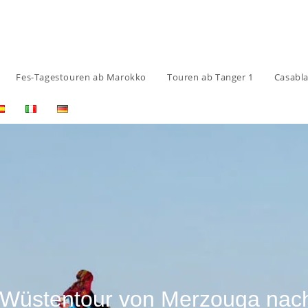
Fes-Tagestouren ab Marokko
Touren ab Tanger 1
Casabl
e Wüstentour von Merzouga nac