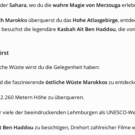
 der
Sahara
, wo du die
wahre Magie von Merzouga
erlebe
ch
Marokko
überquerst du das
Hohe Atlasgebirge
, entde
 besuchst die legendäre
Kasbah Aït Ben Haddou
, die v
irst
che Wüste wirst du die Gelegenheit haben:
d die faszinierende
östliche Wüste Marokkos
zu entdeck
 2.260 Metern Höhe zu überqueren.
er viele der beeindruckenden Lehmburgen als UNESCO-Wel
ït Ben Haddou
zu besichtigen, Drehort zahlreicher Filme 