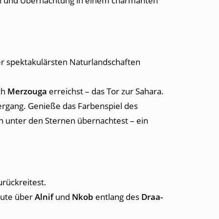
n und Übernachtung in einem charmanten
er spektakulärsten Naturlandschaften
ch
Merzouga
erreichst – das Tor zur Sahara.
gang. Genieße das Farbenspiel des
n unter den Sternen übernachtest – ein
rückreitest.
oute über
Alnif
und
Nkob
entlang des
Draa-