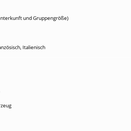
Unterkunft und Gruppengröße)
nzösisch, Italienisch
h
rzeug