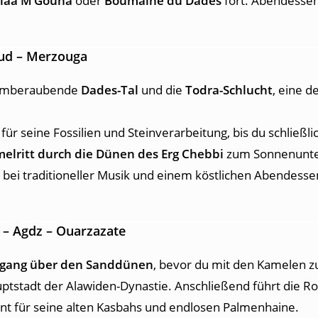
laa M’Gouna
oder
Boumalne du Dades
fort. Abendesse
oud – Merzouga
atemberaubende
Dades-Tal
und die
Todra-Schlucht
, eine d
 für seine Fossilien und Steinverarbeitung, bis du schließli
elritt durch die Dünen des Erg Chebbi
zum Sonnenunter
bei traditioneller Musik und einem köstlichen Abendesse
b – Agdz – Ouarzazate
gang über den Sanddünen
, bevor du mit den Kamelen zu
auptstadt der Alawiden-Dynastie. Anschließend führt die R
nnt für seine alten Kasbahs und endlosen Palmenhaine.