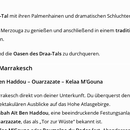
-Tal
mit ihren Palmenhainen und dramatischen Schluchten
 Merzouga zu genießen und anschließend in einem
tradi
n.
d die
Oasen des Draa-Tals
zu durchqueren.
h Marrakesch
 Ben Haddou – Ouarzazate – Kelaa M’Gouna
rrakesch direkt von deiner Unterkunft. Du überquerst de
ektakulären Ausblicke auf das Hohe Atlasgebirge.
sbah Aït Ben Haddou
, eine beeindruckende Festungsanlag
arzazate
, das als „Tor zur Wüste“ bekannt ist.