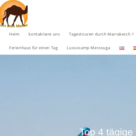
Heim
kontaktiere uns
Tagestouren durch Marrakesch 1
Ferienhaus für einen Tag
Luxuscamp Merzouga
Top 4 tägig