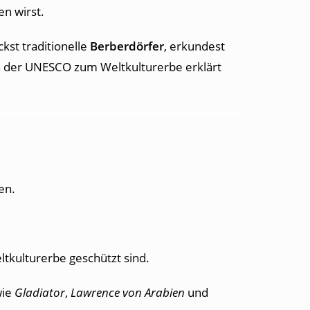
n wirst.
ckst traditionelle
Berberdörfer
, erkundest
on der UNESCO zum Weltkulturerbe erklärt
en.
tkulturerbe geschützt sind.
wie
Gladiator
,
Lawrence von Arabien
und