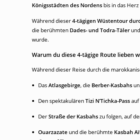
Königsstädten des Nordens
bis in das Herz
Während dieser
4-tägigen Wüstentour dur
die berühmten
Dades- und Todra-Täler
und
wurde.
Warum du diese 4-tägige Route lieben w
Während dieser Reise durch die marokkanis
Das
Atlasgebirge
, die
Berber-Kasbahs
un
Den spektakulären
Tizi N’Tichka-Pass
auf
Der
Straße der Kasbahs
zu folgen, auf d
Ouarzazate
und die berühmte
Kasbah A