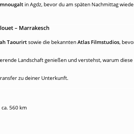
amnougalt
in Agdz, bevor du am späten Nachmittag wied
elouet – Marrakesch
ah Taourirt
sowie die bekannten
Atlas Filmstudios
, bev
nierende Landschaft genießen und verstehst, warum diese
ansfer zu deiner Unterkunft.
:
ca. 560 km