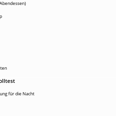
 Abendessen)
p
äten
lltest
ung für die Nacht