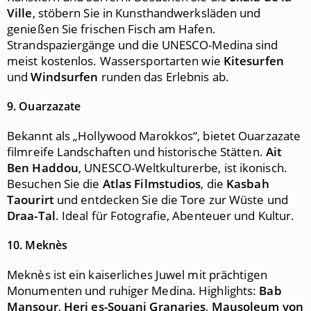
Ville
, stöbern Sie in Kunsthandwerksläden und
genießen Sie frischen Fisch am Hafen.
Strandspaziergänge und die UNESCO-Medina sind
meist kostenlos. Wassersportarten wie
Kitesurfen
und
Windsurfen
runden das Erlebnis ab.
9. Ouarzazate
Bekannt als „Hollywood Marokkos“, bietet Ouarzazate
filmreife Landschaften und historische Stätten.
Ait
Ben Haddou
, UNESCO-Weltkulturerbe, ist ikonisch.
Besuchen Sie die
Atlas Filmstudios
, die
Kasbah
Taourirt
und entdecken Sie die Tore zur Wüste und
Draa-Tal
. Ideal für Fotografie, Abenteuer und Kultur.
10. Meknès
Meknès ist ein kaiserliches Juwel mit prächtigen
Monumenten und ruhiger Medina. Highlights:
Bab
Mansour
,
Heri es-Souani Granaries
,
Mausoleum von