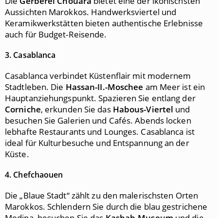
Die
Gerberei Chouara
bietet eine der ikonischsten
Aussichten Marokkos. Handwerksviertel und
Keramikwerkstätten bieten authentische Erlebnisse
auch für Budget-Reisende.
3. Casablanca
Casablanca verbindet Küstenflair mit modernem
Stadtleben. Die
Hassan-II.-Moschee
am Meer ist ein
Hauptanziehungspunkt. Spazieren Sie entlang der
Corniche
, erkunden Sie das
Habous-Viertel
und
besuchen Sie Galerien und Cafés. Abends locken
lebhafte Restaurants und Lounges. Casablanca ist
ideal für Kulturbesuche und Entspannung an der
Küste.
4. Chefchaouen
Die „Blaue Stadt“ zählt zu den malerischsten Orten
Marokkos. Schlendern Sie durch die blau gestrichene
Medina, besuchen Sie das
Kasbah-Museum
und die