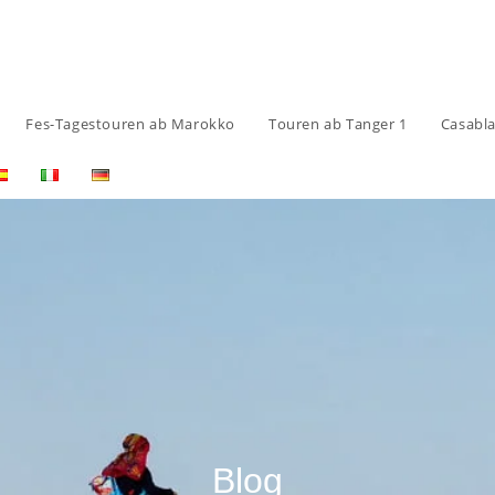
Fes-Tagestouren ab Marokko
Touren ab Tanger 1
Casabl
Blog