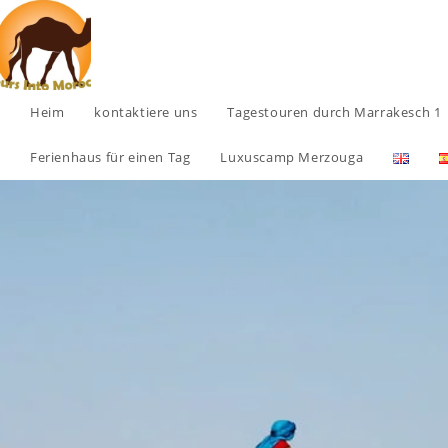
Heim
kontaktiere uns
Tagestouren durch Marrakesch 1
Ferienhaus für einen Tag
Luxuscamp Merzouga