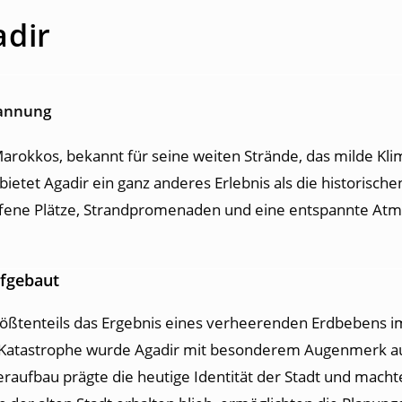
adir
pannung
 Marokkos, bekannt für seine weiten Strände, das milde Kl
ietet Agadir ein ganz anderes Erlebnis als die historische
ffene Plätze, Strandpromenaden und eine entspannte Atmo
ufgebaut
ößtenteils das Ergebnis eines verheerenden Erdbebens im
r Katastrophe wurde Agadir mit besonderem Augenmerk au
eraufbau prägte die heutige Identität der Stadt und mach