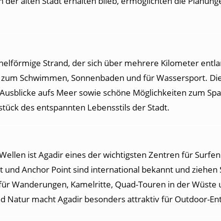
er alten Stadt erhalten blieb, ermöglichten die Planungen
ichelförmige Strand, der sich über mehrere Kilometer entla
l zum Schwimmen, Sonnenbaden und für Wassersport. Die
e Ausblicke aufs Meer sowie schöne Möglichkeiten zum Sp
stück des entspannten Lebensstils der Stadt.
ellen ist Agadir eines der wichtigsten Zentren für Surfe
und Anchor Point sind international bekannt und ziehen 
für Wanderungen, Kamelritte, Quad-Touren in der Wüste u
d Natur macht Agadir besonders attraktiv für Outdoor-En