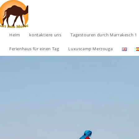
Heim
kontaktiere uns
Tagestouren durch Marrakesch 1
Ferienhaus für einen Tag
Luxuscamp Merzouga