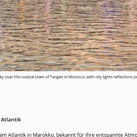
ky over the coastal town of Tangier in Morocco, with city lights reflections 
 Atlantik
am Atlantik in Marokko, bekannt für ihre entspannte Atmo