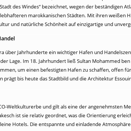
Stadt des Windes“ bezeichnet, wegen der beständigen Atlan
ebhafteren marokkanischen Städten. Mit ihren weißen Hä
ltur und natürliche Schönheit auf einzigartige und unverg
Handel
ira über Jahrhunderte ein wichtiger Hafen und Handelsze
der Lage. Im 18. Jahrhundert ließ Sultan Mohammed ben A
ammen, um einen befestigten Hafen zu schaffen, offen für
prägt bis heute das Stadtbild und die Architektur Essouir
O-Weltkulturerbe und gilt als eine der angenehmsten M
esch ist sie relativ geordnet, was die Orientierung erleic
leine Hotels. Die entspannte und einladende Atmosphäre s