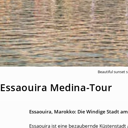
Beautiful sunset s
Essaouira Medina-Tour
Essaouira, Marokko: Die Windige Stadt am
Essaouira ist eine bezaubernde Küstenstadt 