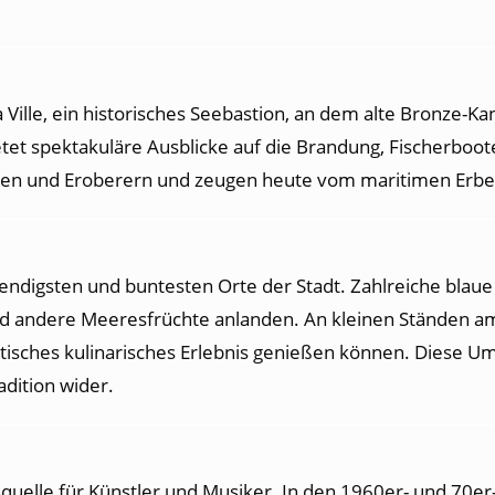
a Ville, ein historisches Seebastion, an dem alte Bronze-Ka
tet spektakuläre Ausblicke auf die Brandung, Fischerboot
raten und Eroberern und zeugen heute vom maritimen Erbe
bendigsten und buntesten Orte der Stadt. Zahlreiche blau
und andere Meeresfrüchte anlanden. An kleinen Ständen am H
isches kulinarisches Erlebnis genießen können. Diese Um
dition wider.
quelle für Künstler und Musiker. In den 1960er- und 70er