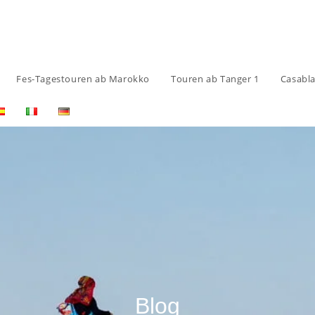
Fes-Tagestouren ab Marokko
Touren ab Tanger 1
Casabl
Blog